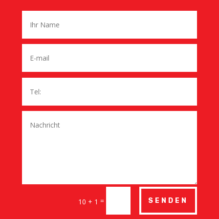
=
SENDEN
10 + 1