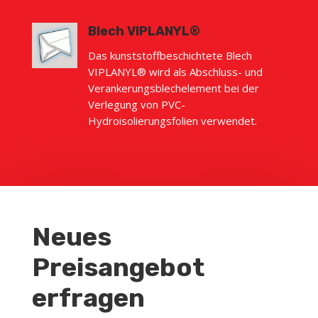
Blech VIPLANYL®
Das kunststoffbeschichtete Blech
VIPLANYL® wird als Abschluss- und
Verankerungsblechelement bei der
Verlegung von PVC-
Hydroisolierungsfolien verwendet.
Neues
Preisangebot
erfragen