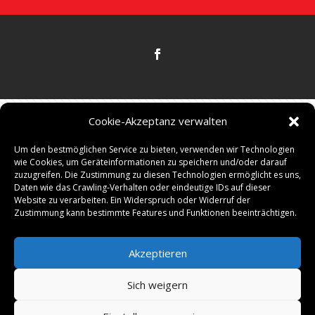
Cookie-Akzeptanz verwalten
Um den bestmöglichen Service zu bieten, verwenden wir Technologien

IZOLAKCE, Tyršova 456, 394 68 Žirovnice,
wie Cookies, um Geräteinformationen zu speichern und/oder darauf
zuzugreifen. Die Zustimmung zu diesen Technologien ermöglicht es uns,
Česká republika
Daten wie das Crawling-Verhalten oder eindeutige IDs auf dieser
Website zu verarbeiten. Ein Widerspruch oder Widerruf der

+420 721 689 204
Zustimmung kann bestimmte Features und Funktionen beeinträchtigen.

kalkulace@izolakce.cz
Akzeptieren
Sich weigern